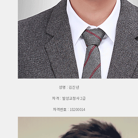
성명 : 김진년
자격 : 발성교정사 2급
자격번호 : 18200014