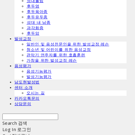
ㅤ성대폴립
ㅤ후두염
ㅤ후두육아종
ㅤ후두유두종
ㅤ성대 내 낭종
ㅤ과각화증
ㅤ후두암
발성교정
일반인 및 음성전문인을 위한 발성교정 레슨
청소년 및 어린이를 위한 음성교정
관악기 연주자를 위한 호흡훈련
가창을 위한 발성교정 레슨
음성평가
음성기능평가
발성기능평가
남도현발성법
센터 소개
오시는 길
카카오톡문의
상담문의
Search
검색
Log In
로그인