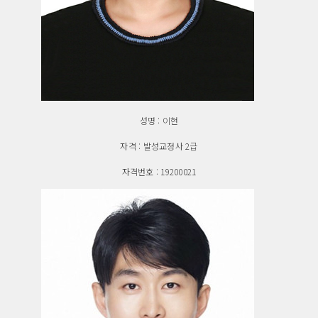
성명 : 이현
자격 : 발성교정사 2급
자격번호 : 19200021