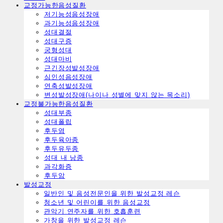
교정가능한음성질환
ㅤ저기능성음성장애
ㅤ과기능성음성장애
ㅤ성대결절
ㅤ성대구증
ㅤ궁형성대
ㅤ성대마비
ㅤ근긴장성발성장애
ㅤ심인성음성장애
ㅤ연축성발성장애
ㅤ변성발성장애(나이나 성별에 맞지 않는 목소리)
교정불가능한음성질환
ㅤ성대부종
ㅤ성대폴립
ㅤ후두염
ㅤ후두육아종
ㅤ후두유두종
ㅤ성대 내 낭종
ㅤ과각화증
ㅤ후두암
발성교정
일반인 및 음성전문인을 위한 발성교정 레슨
청소년 및 어린이를 위한 음성교정
관악기 연주자를 위한 호흡훈련
가창을 위한 발성교정 레슨