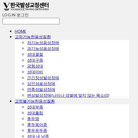
LOG IN
로그인
HOME
교정가능한음성질환
ㅤ저기능성음성장애
ㅤ과기능성음성장애
ㅤ성대결절
ㅤ성대구증
ㅤ궁형성대
ㅤ성대마비
ㅤ근긴장성발성장애
ㅤ심인성음성장애
ㅤ연축성발성장애
ㅤ변성발성장애(나이나 성별에 맞지 않는 목소리)
교정불가능한음성질환
ㅤ성대부종
ㅤ성대폴립
ㅤ후두염
ㅤ후두육아종
ㅤ후두유두종
ㅤ성대 내 낭종