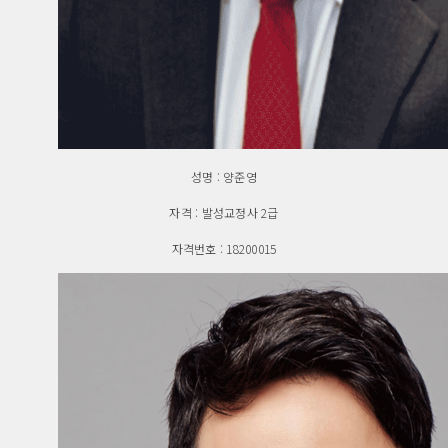
성명 : 양준영
자격 : 발성교정사 2급
자격번호 : 18200015