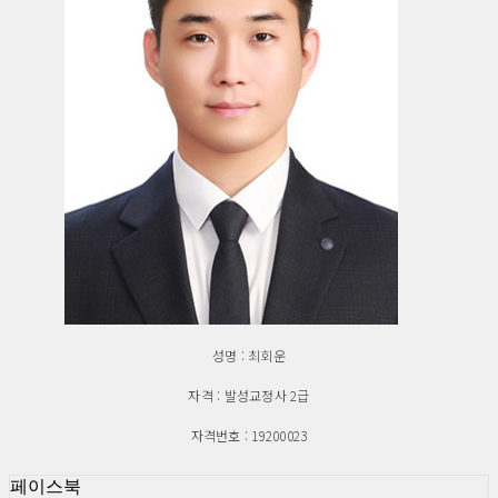
성명 : 최회운
자격 : 발성교정사 2급
자격번호 : 19200023
페이스북