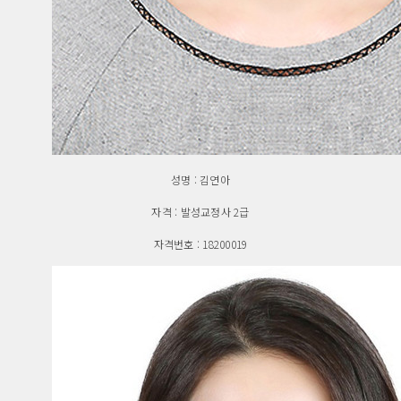
성명 : 김연아
자격 : 발성교정사 2급
자격번호 : 18200019