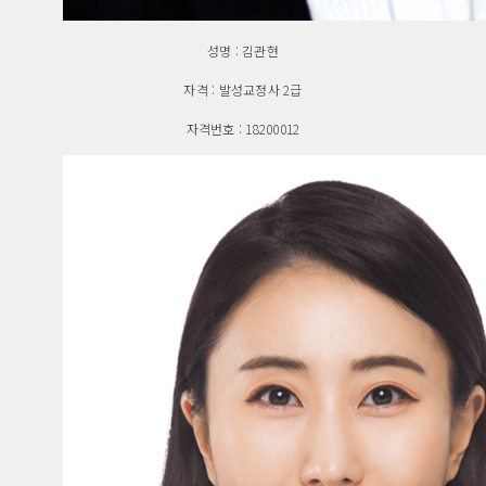
성명 : 김관현
자격 : 발성교정사 2급
자격번호 : 18200012