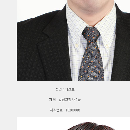
성명 : 최광호
자격 : 발성교정사 2급
자격번호 : 18200018