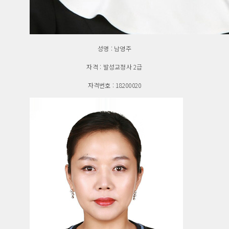
성명 : 남영주
자격 : 발성교정사 2급
자격번호 : 18200020