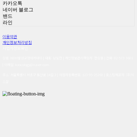
카카오톡
네이버 블로그
밴드
라인
이용약관
개인정보처리방침
사업자정보확인
상호: NDH발성교정아카데미 | 대표: 남도현 | 개인정보관리책임자: 한상훈 | 전화: 02-573-3601
| 이메일: kvocology@naver.com
주소: 서울특별시 서초구 동산로 14길 2 | 사업자등록번호:
123-95-25260
| 호스팅제공자: (주)식
스샵