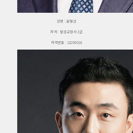
성명 : 윤형선
자격 : 발성교정사 2급
자격번호 : 18200016