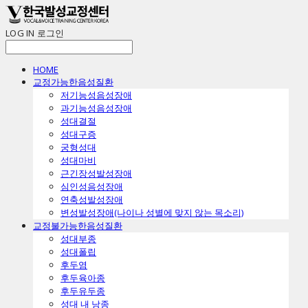
LOG IN
로그인
HOME
교정가능한음성질환
ㅤ저기능성음성장애
ㅤ과기능성음성장애
ㅤ성대결절
ㅤ성대구증
ㅤ궁형성대
ㅤ성대마비
ㅤ근긴장성발성장애
ㅤ심인성음성장애
ㅤ연축성발성장애
ㅤ변성발성장애(나이나 성별에 맞지 않는 목소리)
교정불가능한음성질환
ㅤ성대부종
ㅤ성대폴립
ㅤ후두염
ㅤ후두육아종
ㅤ후두유두종
ㅤ성대 내 낭종