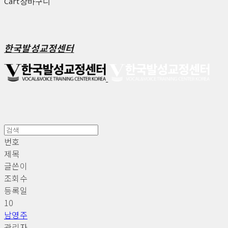
Cart
장바구니
한국발성교정센터
번호
제목
글쓴이
조회수
등록일
10
남영주
관리자