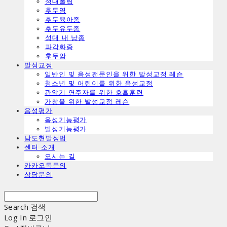
ㅤ성대폴립
ㅤ후두염
ㅤ후두육아종
ㅤ후두유두종
ㅤ성대 내 낭종
ㅤ과각화증
ㅤ후두암
발성교정
일반인 및 음성전문인을 위한 발성교정 레슨
청소년 및 어린이를 위한 음성교정
관악기 연주자를 위한 호흡훈련
가창을 위한 발성교정 레슨
음성평가
음성기능평가
발성기능평가
남도현발성법
센터 소개
오시는 길
카카오톡문의
상담문의
Search
검색
Log In
로그인