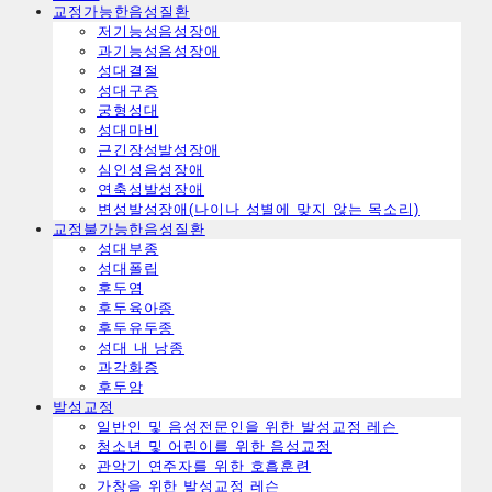
교정가능한음성질환
ㅤ저기능성음성장애
ㅤ과기능성음성장애
ㅤ성대결절
ㅤ성대구증
ㅤ궁형성대
ㅤ성대마비
ㅤ근긴장성발성장애
ㅤ심인성음성장애
ㅤ연축성발성장애
ㅤ변성발성장애(나이나 성별에 맞지 않는 목소리)
교정불가능한음성질환
ㅤ성대부종
ㅤ성대폴립
ㅤ후두염
ㅤ후두육아종
ㅤ후두유두종
ㅤ성대 내 낭종
ㅤ과각화증
ㅤ후두암
발성교정
일반인 및 음성전문인을 위한 발성교정 레슨
청소년 및 어린이를 위한 음성교정
관악기 연주자를 위한 호흡훈련
가창을 위한 발성교정 레슨